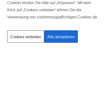
Cookies klicken Sie bitte auf „Anpassen“. Mit dem
mit Baby Moritz
mit B
Klick auf „Cookies verbieten“ lehnen Sie die
Verwendung von zustimmungspflichtigen Cookies ab.
Das gefällt der Mama:
Das g
Kurse finden
Bewegung an der frischen Luft mit Kompetenz und bester
Wieder
Unterhaltung durch Juliane
sympa
Cookies verbieten
Alle akzeptieren
Trainerin werden
immer
Das gefällt dem Baby:
Das Kennenlernen anderer Babys
Das g
Drauß
etwas