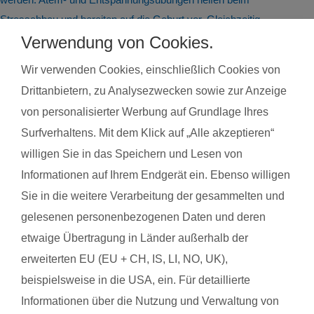
Stressabbau und bereiten auf die Geburt vor. Gleichzeitig
steigert regelmäßige Bewegung das allgemeine Wohlbefinden
Verwendung von Cookies.
und die Körperwahrnehmung. In der Gruppe bietet sich
Wir verwenden Cookies, einschließlich Cookies von
zudem die Möglichkeit zum Austausch mit anderen
Drittanbietern, zu Analysezwecken sowie zur Anzeige
werdenden Müttern. Alle Übungen sind speziell auf die
von personalisierter Werbung auf Grundlage Ihres
Bedürfnisse während der Schwangerschaft abgestimmt.
Surfverhaltens. Mit dem Klick auf „Alle akzeptieren“
Schwangerschaftsgymnastik, Rückbildungsgymnastik und
willigen Sie in das Speichern und Lesen von
Sport nach in und nach der Schwangerschaft kannst du auch
Informationen auf Ihrem Endgerät ein. Ebenso willigen
bei unseren qualifzierten Trainerinnen wahrnehmen. Du
findest deinen Kurs ganz einfach über die Eingabe deiner
Sie in die weitere Verarbeitung der gesammelten und
Postleitzahl.
gelesenen personenbezogenen Daten und deren
etwaige Übertragung in Länder außerhalb der
®
Das sagen Mamas aus Haldensleben über
fit
dank
baby
erweiterten EU (EU + CH, IS, LI, NO, UK),
beispielsweise in die USA, ein. Für detaillierte
Informationen über die Nutzung und Verwaltung von
Marie-Therese S. aus Haldensleben
Lydia