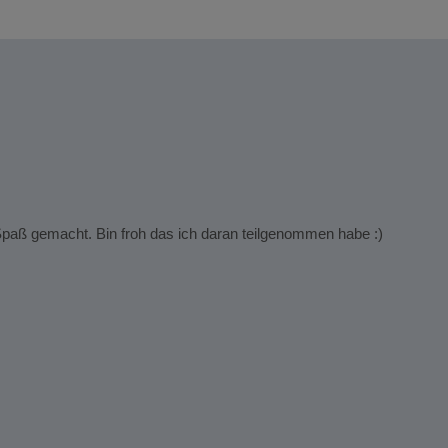
Sandr
Das g
 Spaß gemacht. Bin froh das ich daran teilgenommen habe :)
Das B
Das g
Er ko