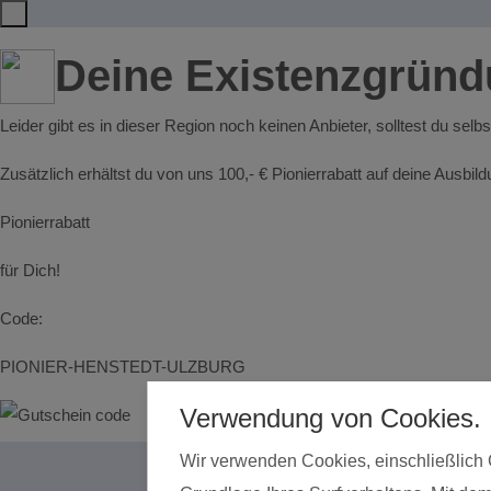
Deine Existenzgrün
Leider gibt es in dieser Region noch keinen Anbieter, solltest du sel
Zusätzlich erhältst du von uns 100,- € Pionierrabatt auf deine Ausbi
Pionierrabatt
für Dich!
Code:
PIONIER-HENSTEDT-ULZBURG
Verwendung von Cookies.
Wir verwenden Cookies, einschließlich 