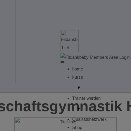
home
kurse
▼
Trainer werden
chaftsgymnastik 
▼
Qualitätsnetzwerk
Shop