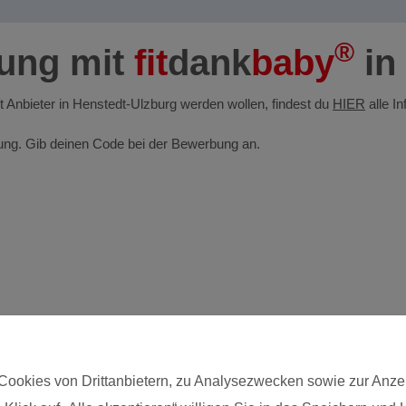
®
dung mit
fit
dank
baby
in
bst Anbieter in Henstedt-Ulzburg werden wollen, findest du
HIER
alle I
ldung. Gib deinen Code bei der Bewerbung an.
Cookies von Drittanbietern, zu Analysezwecken sowie zur Anze