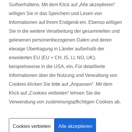
Surfverhaltens. Mit dem Klick auf „Alle akzeptieren“
zudem die Möglichkeit zum Austausch mit anderen
willigen Sie in das Speichern und Lesen von
werdenden Müttern. Alle Übungen sind speziell auf die
Informationen auf Ihrem Endgerät ein. Ebenso willigen
Bedürfnisse während der Schwangerschaft abgestimmt.
Sie in die weitere Verarbeitung der gesammelten und
Schwangerschaftsgymnastik, Rückbildungsgymnastik und
gelesenen personenbezogenen Daten und deren
Sport nach in und nach der Schwangerschaft kannst du auch
bei unseren qualifzierten Trainerinnen wahrnehmen. Du
etwaige Übertragung in Länder außerhalb der
findest deinen Kurs ganz einfach über die Eingabe deiner
erweiterten EU (EU + CH, IS, LI, NO, UK),
Postleitzahl.
beispielsweise in die USA, ein. Für detaillierte
Informationen über die Nutzung und Verwaltung von
®
Das sagen Mamas über
fit
dank
baby
Cookies klicken Sie bitte auf „Anpassen“. Mit dem
Klick auf „Cookies verbieten“ lehnen Sie die
Sandra M. mit Baby Emmi
Nadin
Verwendung von zustimmungspflichtigen Cookies ab.
Kurse finden
Das gefällt der Mama:
Das g
Cookies verbieten
Alle akzeptieren
Trainerin werden
Steffi ist super, es macht so Spaß. Man fühlt sich total wohl
Schwi