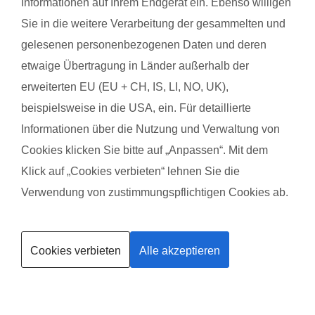
Informationen auf Ihrem Endgerät ein. Ebenso willigen
Den Fitdankbaby Schnupperkurs fanden wir richtig super. Es
Der A
Sie in die weitere Verarbeitung der gesammelten und
wurden tolle Übungen gemacht und die "Kleinen" wurden super
gelesenen personenbezogenen Daten und deren
Das g
integriert und hatten sichtlich Spaß am Miteinander. Es
Mein 
etwaige Übertragung in Länder außerhalb der
herrschte eine super angenehme Atmosphäre. Ich empfehle
wenn 
erweiterten EU (EU + CH, IS, LI, NO, UK),
den Kurs auf alle Fälle weiter und freue mich auf den Start des
beispielsweise in die USA, ein. Für detaillierte
Kurses.
Informationen über die Nutzung und Verwaltung von
Das gefällt dem Baby:
Cookies klicken Sie bitte auf „Anpassen“. Mit dem
Mein kleiner Mann hat sich pudelwohl gefühlt. Er konnte Mami
Klick auf „Cookies verbieten“ lehnen Sie die
beim Sporteln beobachten und war bei vielen Übungen mit
Verwendung von zustimmungspflichtigen Cookies ab.
dabei. Vorallem das singen fand er wohl super ????, er hat auf
Kurse finden
jeden Fall Zuhause (nach dem Kurs) herzhaft und laut gelacht.
Cookies verbieten
Alle akzeptieren
Trainerin werden