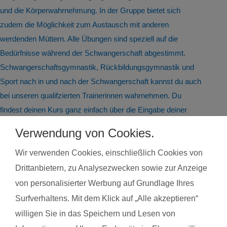
und die Körperwahrnehmung. In der Gruppe bietet sich
zudem die Möglichkeit zum Austausch mit anderen
werdenden Müttern. Alle Übungen sind speziell auf die
Bedürfnisse während der Schwangerschaft abgestimmt.
Schwangerschaftsgymnastik, Rückbildungsgymnastik und
Sport nach in und nach der Schwangerschaft kannst du auch
bei unseren qualifzierten Trainerinnen wahrnehmen. Du
findest deinen Kurs ganz einfach über die Eingabe deiner
Postleitzahl.
Verwendung von Cookies.
®
Das sagen Mamas über
fit
dank
baby
Wir verwenden Cookies, einschließlich Cookies von
Drittanbietern, zu Analysezwecken sowie zur Anzeige
von personalisierter Werbung auf Grundlage Ihres
Julia L. mit Baby Tobias
Tanja
Surfverhaltens. Mit dem Klick auf „Alle akzeptieren“
willigen Sie in das Speichern und Lesen von
Das gefällt der Mama:
Das g