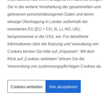
Das sagen Mamas aus Horb über
fit
dank
baby
Sie in die weitere Verarbeitung der gesammelten und
gelesenen personenbezogenen Daten und deren
Sandra S. aus Horb
Christ
etwaige Übertragung in Länder außerhalb der
mit Baby Felician
mit B
erweiterten EU (EU + CH, IS, LI, NO, UK),
beispielsweise in die USA, ein. Für detaillierte
Informationen über die Nutzung und Verwaltung von
Das gefällt der Mama:
Das g
Cookies klicken Sie bitte auf „Anpassen“. Mit dem
Leila war sehr sympathisch und gleichzeitig hat sie gut zum
Es war
Klick auf „Cookies verbieten“ lehnen Sie die
Durchhalten motiviert. Ebenfalls hat mir gefallen, dass bei
Leila 
extrem heißem Wetter etwas umgeplant wurde, so dass Sport
und h
Verwendung von zustimmungspflichtigen Cookies ab.
trotzdem möglich war.
anstr
Kurse finden
Freun
Das gefällt dem Baby:
Cookies verbieten
Alle akzeptieren
Trainerin werden
Es sitzt gerne im Kinderwagen und fand es sicher interessant,
Das g
was die Mamas alle da so machen. Nett waren auch die
Es wu
Lieder zu Beginn und am Ende.
Immer