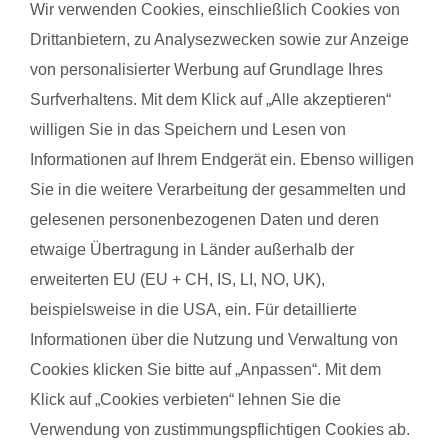
Wir verwenden Cookies, einschließlich Cookies von
steigert regelmäßige Bewegung das allgemeine Wohlbefinden
und die Körperwahrnehmung. In der Gruppe bietet sich
Drittanbietern, zu Analysezwecken sowie zur Anzeige
zudem die Möglichkeit zum Austausch mit anderen
von personalisierter Werbung auf Grundlage Ihres
werdenden Müttern. Alle Übungen sind speziell auf die
Surfverhaltens. Mit dem Klick auf „Alle akzeptieren“
Bedürfnisse während der Schwangerschaft abgestimmt.
willigen Sie in das Speichern und Lesen von
Schwangerschaftsgymnastik, Rückbildungsgymnastik und
Informationen auf Ihrem Endgerät ein. Ebenso willigen
Sport nach in und nach der Schwangerschaft kannst du auch
Sie in die weitere Verarbeitung der gesammelten und
bei unseren qualifzierten Trainerinnen wahrnehmen. Du
gelesenen personenbezogenen Daten und deren
findest deinen Kurs ganz einfach über die Eingabe deiner
etwaige Übertragung in Länder außerhalb der
Postleitzahl.
erweiterten EU (EU + CH, IS, LI, NO, UK),
®
Das sagen Mamas über
fit
dank
baby
beispielsweise in die USA, ein. Für detaillierte
Informationen über die Nutzung und Verwaltung von
Cookies klicken Sie bitte auf „Anpassen“. Mit dem
Sandra W. mit Baby Julian
Diane 
Klick auf „Cookies verbieten“ lehnen Sie die
Verwendung von zustimmungspflichtigen Cookies ab.