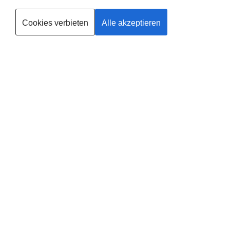
spielerisch aktiv in die Übungen einbezogen wurde.
Cookies verbieten
Alle akzeptieren
Trainerin werden
Deine
Existenzgründung
®
mit
fit
dank
baby
in
Kempen
Leider gibt es in dieser Region noch keinen Anbieter, solltest du
selbst Anbieter in Kempen werden wollen, findest du
HIER
alle
Informationen.
Zusätzlich erhältst du von uns 100,- € Pionierrabatt auf deine
Ausbildung. Gib deinen Code bei der Bewerbung an.