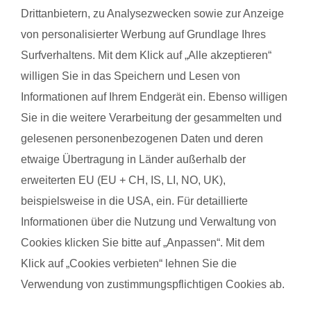
findest deinen Kurs ganz einfach über die Eingabe deiner
Drittanbietern, zu Analysezwecken sowie zur Anzeige
Postleitzahl.
von personalisierter Werbung auf Grundlage Ihres
®
Das sagen Mamas über
fit
dank
baby
Surfverhaltens. Mit dem Klick auf „Alle akzeptieren“
willigen Sie in das Speichern und Lesen von
Informationen auf Ihrem Endgerät ein. Ebenso willigen
Laura F. mit Baby Lotti Flora
Sabri
Sie in die weitere Verarbeitung der gesammelten und
gelesenen personenbezogenen Daten und deren
Das gefällt der Mama:
Das g
etwaige Übertragung in Länder außerhalb der
Fit dank Baby ist ein tolles Sportangebot für Mamas, bei dem
Wir w
erweiterten EU (EU + CH, IS, LI, NO, UK),
auch die Babys spielerisch mit eingebunden werden und
beispielsweise in die USA, ein. Für detaillierte
Das g
Kontakte knüpfen können. Katrin überzeugt als Trainerin mit
Informationen über die Nutzung und Verwaltung von
Er wa
ihrer lebensfrohen, motivierenden Art. Absolut empfehlenswert!
Cookies klicken Sie bitte auf „Anpassen“. Mit dem
fremd
Klick auf „Cookies verbieten“ lehnen Sie die
Das gefällt dem Baby:
Meinem Baby hat besonders die gemeinsame Zeit mit mir
Verwendung von zustimmungspflichtigen Cookies ab.
gefallen, der Kontakt zu anderen Babys und dass es
Kurse finden