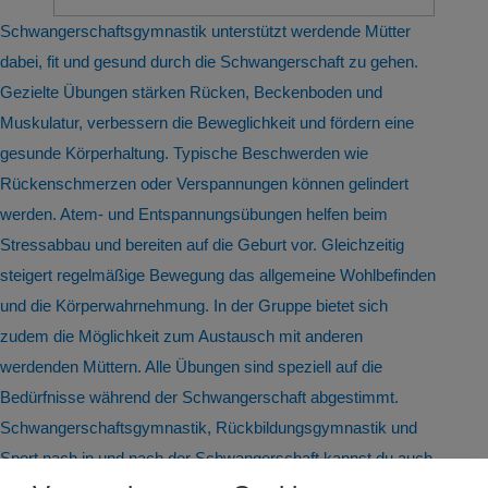
Schwangerschaftsgymnastik unterstützt werdende Mütter
dabei, fit und gesund durch die Schwangerschaft zu gehen.
Gezielte Übungen stärken Rücken, Beckenboden und
Muskulatur, verbessern die Beweglichkeit und fördern eine
gesunde Körperhaltung. Typische Beschwerden wie
Rückenschmerzen oder Verspannungen können gelindert
werden. Atem- und Entspannungsübungen helfen beim
Stressabbau und bereiten auf die Geburt vor. Gleichzeitig
steigert regelmäßige Bewegung das allgemeine Wohlbefinden
und die Körperwahrnehmung. In der Gruppe bietet sich
zudem die Möglichkeit zum Austausch mit anderen
werdenden Müttern. Alle Übungen sind speziell auf die
Bedürfnisse während der Schwangerschaft abgestimmt.
Schwangerschaftsgymnastik, Rückbildungsgymnastik und
Sport nach in und nach der Schwangerschaft kannst du auch