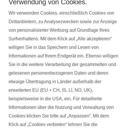
bei unseren qualifzierten Trainerinnen wahrnehmen. Du
Verwendung von Cookies.
findest deinen Kurs ganz einfach über die Eingabe deiner
Wir verwenden Cookies, einschließlich Cookies von
Postleitzahl.
Drittanbietern, zu Analysezwecken sowie zur Anzeige
®
Das sagen Mamas über
fit
dank
baby
von personalisierter Werbung auf Grundlage Ihres
Surfverhaltens. Mit dem Klick auf „Alle akzeptieren“
willigen Sie in das Speichern und Lesen von
Corinna R. mit Baby Henri
Danie
Informationen auf Ihrem Endgerät ein. Ebenso willigen
Sie in die weitere Verarbeitung der gesammelten und
Das gefällt der Mama:
Das g
gelesenen personenbezogenen Daten und deren
Annika macht den Kurs sehr herzlich und ist liebevoll zu den
Alles 
etwaige Übertragung in Länder außerhalb der
Babys. Die Intensität der Übungen ist genau richtig und
erweiterten EU (EU + CH, IS, LI, NO, UK),
Das g
steigert sich von Mal zu Mal.
beispielsweise in die USA, ein. Für detaillierte
Er ist
Informationen über die Nutzung und Verwaltung von
Das gefällt dem Baby:
Cookies klicken Sie bitte auf „Anpassen“. Mit dem
Die Lieder zwischendurch und die anderen Babys.
Klick auf „Cookies verbieten“ lehnen Sie die