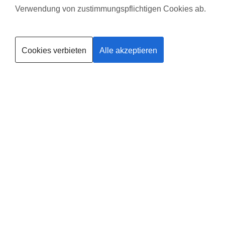
Verwendung von zustimmungspflichtigen Cookies ab.
Kurse finden
Cookies verbieten
Alle akzeptieren
Trainerin werden
Deine
Existenzgründung
®
mit
fit
dank
baby
in
Kirchlengern
Leider gibt es in dieser Region noch keinen Anbieter, solltest du
selbst Anbieter in Kirchlengern werden wollen, findest du
HIER
alle
Informationen.