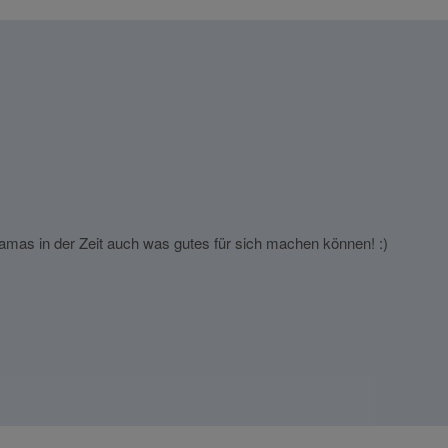
Ingrid
mit B
Das g
amas in der Zeit auch was gutes für sich machen können! :)
Forde
Das g
Konta