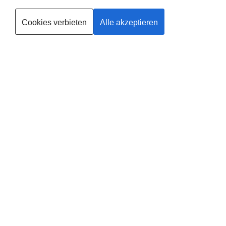
Cookies verbieten
Alle akzeptieren
Trainerin werden
Deine
Existenzgründung
®
mit
fit
dank
baby
in
Lampertheim
Leider gibt es in dieser Region noch keinen Anbieter, solltest du
selbst Anbieter in Lampertheim werden wollen, findest du
HIER
alle
Informationen.
Zusätzlich erhältst du von uns 100,- € Pionierrabatt auf deine
Ausbildung. Gib deinen Code bei der Bewerbung an.