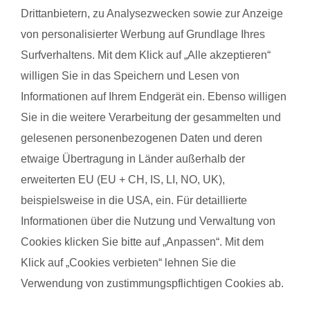
findest deinen Kurs ganz einfach über die Eingabe deiner
Drittanbietern, zu Analysezwecken sowie zur Anzeige
Postleitzahl.
von personalisierter Werbung auf Grundlage Ihres
®
Das sagen Mamas über
fit
dank
baby
Surfverhaltens. Mit dem Klick auf „Alle akzeptieren“
willigen Sie in das Speichern und Lesen von
Informationen auf Ihrem Endgerät ein. Ebenso willigen
Galina S. mit Baby Emilie
Konst
Sie in die weitere Verarbeitung der gesammelten und
gelesenen personenbezogenen Daten und deren
Das gefällt der Mama:
Das g
etwaige Übertragung in Länder außerhalb der
Die Trainerin ist super und die Übungen mit den Kindern
Tessa 
erweiterten EU (EU + CH, IS, LI, NO, UK),
gemeinsam
ist ei
beispielsweise in die USA, ein. Für detaillierte
Informationen über die Nutzung und Verwaltung von
Das gefällt dem Baby:
Das g
Cookies klicken Sie bitte auf „Anpassen“. Mit dem
die Spiele
Konta
Klick auf „Cookies verbieten“ lehnen Sie die
Verwendung von zustimmungspflichtigen Cookies ab.
Kurse finden