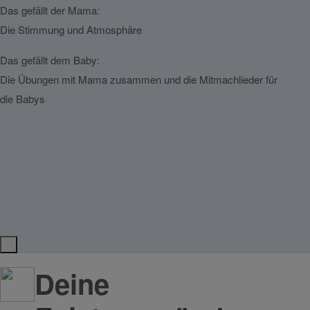
Das gefällt der Mama:
Das g
Die Stimmung und Atmosphäre
Daniel
Das gefällt dem Baby:
Das g
Die Übungen mit Mama zusammen und die Mitmachlieder für
Die Ü
die Babys
gemac
Deine