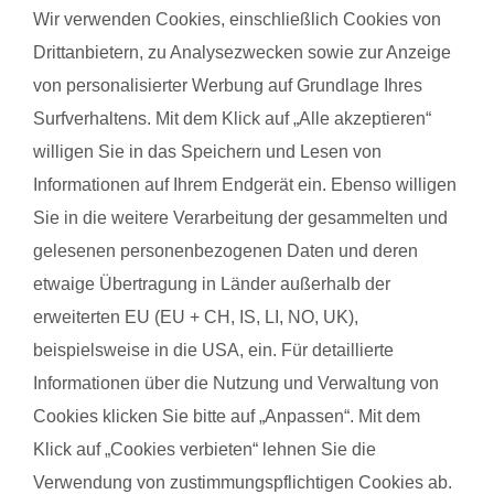
findest deinen Kurs ganz einfach über die Eingabe deiner
Wir verwenden Cookies, einschließlich Cookies von
Postleitzahl.
Drittanbietern, zu Analysezwecken sowie zur Anzeige
von personalisierter Werbung auf Grundlage Ihres
®
Das sagen Mamas über
fit
dank
baby
Surfverhaltens. Mit dem Klick auf „Alle akzeptieren“
willigen Sie in das Speichern und Lesen von
Barbara N. mit Baby Luisa
Ann-K
Informationen auf Ihrem Endgerät ein. Ebenso willigen
Sie in die weitere Verarbeitung der gesammelten und
gelesenen personenbezogenen Daten und deren
Das gefällt der Mama:
Das g
etwaige Übertragung in Länder außerhalb der
einfache Buchungsmöglichkeit (online) Turnhalle (Rhede
Toll 
erweiterten EU (EU + CH, IS, LI, NO, UK),
Fitnesshalle) nette Trainerin flexible und unbürokratische
beiden
beispielsweise in die USA, ein. Für detaillierte
Möglichkeit auch zum Nachholen von Kursstunden Kurse sind
Musik
Informationen über die Nutzung und Verwaltung von
nicht zu voll, daher sehr angenehmes Turnen
Das g
Cookies klicken Sie bitte auf „Anpassen“. Mit dem
Das gefällt dem Baby:
Die an
Klick auf „Cookies verbieten“ lehnen Sie die
Spielzeug vorhanden andere Babys zum spielen vorhanden
dem S
Verwendung von zustimmungspflichtigen Cookies ab.