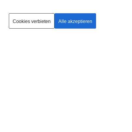
Musik (zwischendurch auch Babylieder)
Kurse finden
Cookies verbieten
Alle akzeptieren
Trainerin werden
Deine
Existenzgründung
®
mit
fit
dank
baby
in
Mechernich
Leider gibt es in dieser Region noch keinen Anbieter, solltest du
selbst Anbieter in Mechernich werden wollen, findest du
HIER
alle
Informationen.