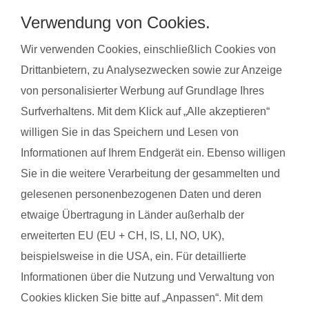
Stressabbau und bereiten auf die Geburt vor. Gleichzeitig
Verwendung von Cookies.
steigert regelmäßige Bewegung das allgemeine Wohlbefinden
und die Körperwahrnehmung. In der Gruppe bietet sich
Wir verwenden Cookies, einschließlich Cookies von
zudem die Möglichkeit zum Austausch mit anderen
Drittanbietern, zu Analysezwecken sowie zur Anzeige
werdenden Müttern. Alle Übungen sind speziell auf die
von personalisierter Werbung auf Grundlage Ihres
Bedürfnisse während der Schwangerschaft abgestimmt.
Surfverhaltens. Mit dem Klick auf „Alle akzeptieren“
Schwangerschaftsgymnastik, Rückbildungsgymnastik und
willigen Sie in das Speichern und Lesen von
Sport nach in und nach der Schwangerschaft kannst du auch
Informationen auf Ihrem Endgerät ein. Ebenso willigen
bei unseren qualifzierten Trainerinnen wahrnehmen. Du
Sie in die weitere Verarbeitung der gesammelten und
findest deinen Kurs ganz einfach über die Eingabe deiner
gelesenen personenbezogenen Daten und deren
Postleitzahl.
etwaige Übertragung in Länder außerhalb der
®
Das sagen Mamas aus Melle über
fit
dank
baby
erweiterten EU (EU + CH, IS, LI, NO, UK),
beispielsweise in die USA, ein. Für detaillierte
Informationen über die Nutzung und Verwaltung von
Antje S. aus Melle
Jacqu
Cookies klicken Sie bitte auf „Anpassen“. Mit dem
mit Baby Ben
mit B