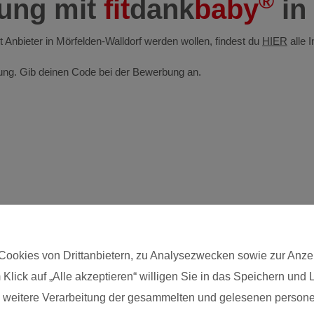
®
dung mit
fit
dank
baby
in
st Anbieter in Mörfelden-Walldorf werden wollen, findest du
HIER
alle 
ldung. Gib deinen Code bei der Bewerbung an.
Cookies von Drittanbietern, zu Analysezwecken sowie zur Anze
 Klick auf „Alle akzeptieren“ willigen Sie in das Speichern und
Postleitzahl*
die weitere Verarbeitung der gesammelten und gelesenen pers