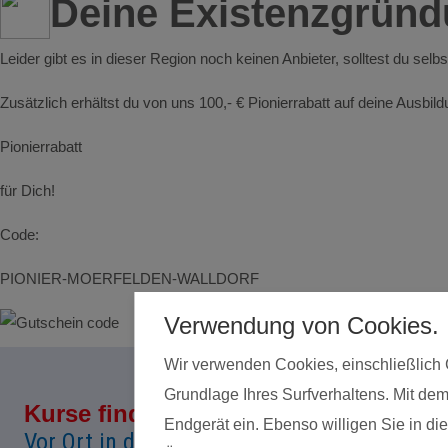
Deine Existenzgrün
Leider gibt es in dieser Region noch keinen Anbieter, solltest du selb
Zusätzlich erhältst du von uns 100,- € Pionierrabatt auf deine Ausbi
Pionierrabatt
für Dich!
Code:
PIONIER-MOERFELDEN-WALLDORF
Verwendung von Cookies.
Wir verwenden Cookies, einschließlich 
Grundlage Ihres Surfverhaltens. Mit dem
Kurse finden
Land*
Endgerät ein. Ebenso willigen Sie in 
Vor Ort in deiner Nähe!