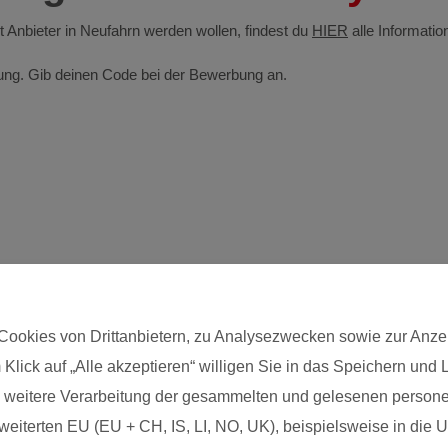
st Anbieter in Neufahrn werden wollen, findest du
HIER
alle Informatio
ldung. Gib deinen Code bei der Bewerbung an.
Cookies von Drittanbietern, zu Analysezwecken sowie zur Anze
 Klick auf „Alle akzeptieren“ willigen Sie in das Speichern und
Postleitzahl*
die weitere Verarbeitung der gesammelten und gelesenen pers
eiterten EU (EU + CH, IS, LI, NO, UK), beispielsweise in die US