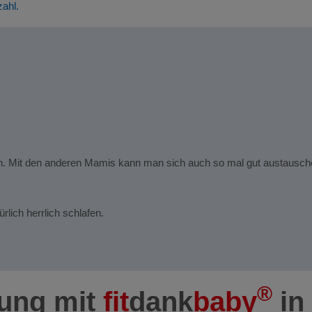
zahl.
n. Mit den anderen Mamis kann man sich auch so mal gut austauschen.
ich herrlich schlafen.
®
dung mit
fit
dank
baby
in