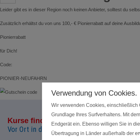
Leider gibt es in dieser Region noch keinen Anbieter, solltest du selb
Zusätzlich erhältst du von uns 100,- € Pionierrabatt auf deine Ausbi
Pionierrabatt
für Dich!
Code:
PIONIER-NEUFAHRN
Verwendung von Cookies.
Wir verwenden Cookies, einschließlich 
Grundlage Ihres Surfverhaltens. Mit dem
Kurse finden
Land*
Endgerät ein. Ebenso willigen Sie in 
Vor Ort in deiner Nähe!
Übertragung in Länder außerhalb der erw