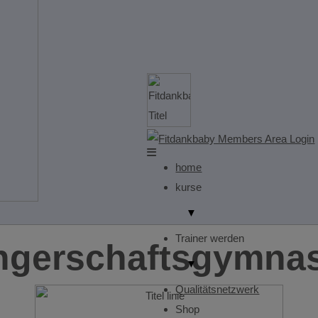
home
kurse
▼
Trainer werden
gerschaftsgymnas
▼
Qualitätsnetzwerk
Shop