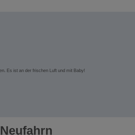
Tanja
Das g
 Es ist an der frischen Luft und mit Baby!
Die li
Das g
Emily
 Neufahrn