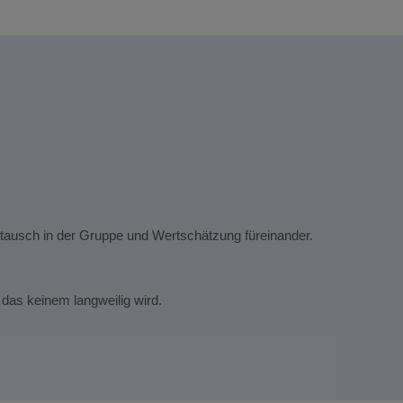
Chris
mit B
Das g
ustausch in der Gruppe und Wertschätzung füreinander.
Die Ko
Das g
o das keinem langweilig wird.
Die Ki