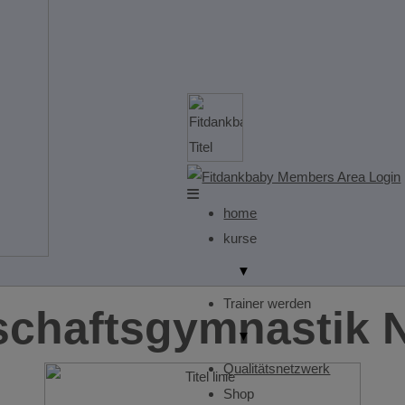
home
kurse
▼
Trainer werden
chaftsgymnastik 
▼
Qualitätsnetzwerk
Shop