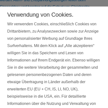
Stressabbau und bereiten auf die Geburt vor. Gleichzeitig
steigert regelmäßige Bewegung das allgemeine Wohlbefinden
Verwendung von Cookies.
und die Körperwahrnehmung. In der Gruppe bietet sich
Wir verwenden Cookies, einschließlich Cookies von
zudem die Möglichkeit zum Austausch mit anderen
Drittanbietern, zu Analysezwecken sowie zur Anzeige
werdenden Müttern. Alle Übungen sind speziell auf die
von personalisierter Werbung auf Grundlage Ihres
Bedürfnisse während der Schwangerschaft abgestimmt.
Surfverhaltens. Mit dem Klick auf „Alle akzeptieren“
Schwangerschaftsgymnastik, Rückbildungsgymnastik und
willigen Sie in das Speichern und Lesen von
Sport nach in und nach der Schwangerschaft kannst du auch
Informationen auf Ihrem Endgerät ein. Ebenso willigen
bei unseren qualifzierten Trainerinnen wahrnehmen. Du
findest deinen Kurs ganz einfach über die Eingabe deiner
Sie in die weitere Verarbeitung der gesammelten und
Postleitzahl.
gelesenen personenbezogenen Daten und deren
etwaige Übertragung in Länder außerhalb der
®
Das sagen Mamas über
fit
dank
baby
erweiterten EU (EU + CH, IS, LI, NO, UK),
beispielsweise in die USA, ein. Für detaillierte
Informationen über die Nutzung und Verwaltung von
Mareike B. mit Baby Lucie
Pia S