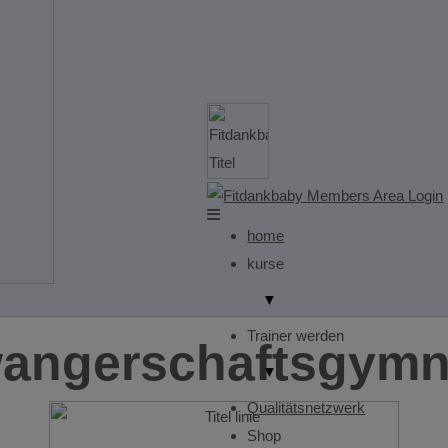
home
kurse
▼
Trainer werden
angerschaftsgymna
▼
Qualitätsnetzwerk
Shop