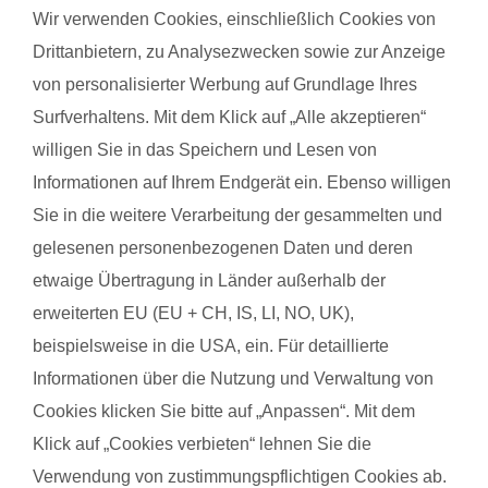
findest deinen Kurs ganz einfach über die Eingabe deiner
Wir verwenden Cookies, einschließlich Cookies von
Postleitzahl.
Drittanbietern, zu Analysezwecken sowie zur Anzeige
von personalisierter Werbung auf Grundlage Ihres
®
Das sagen Mamas über
fit
dank
baby
Surfverhaltens. Mit dem Klick auf „Alle akzeptieren“
willigen Sie in das Speichern und Lesen von
Lisa B. mit Baby Liam Nael
Anne 
Informationen auf Ihrem Endgerät ein. Ebenso willigen
Sie in die weitere Verarbeitung der gesammelten und
gelesenen personenbezogenen Daten und deren
Das gefällt der Mama:
Das g
etwaige Übertragung in Länder außerhalb der
Austausch, sportprogramm, Einbindung Baby
Das i
erweiterten EU (EU + CH, IS, LI, NO, UK),
immer
Das gefällt dem Baby:
beispielsweise in die USA, ein. Für detaillierte
bewert
Lieder, andere Kinder, Sport im Kurt
Informationen über die Nutzung und Verwaltung von
auf d
Cookies klicken Sie bitte auf „Anpassen“. Mit dem
Das g
Klick auf „Cookies verbieten“ lehnen Sie die
Schwe
Verwendung von zustimmungspflichtigen Cookies ab.