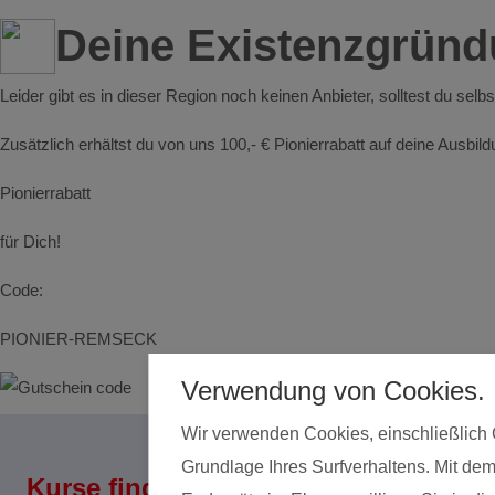
Deine Existenzgrün
Leider gibt es in dieser Region noch keinen Anbieter, solltest du sel
Zusätzlich erhältst du von uns 100,- € Pionierrabatt auf deine Ausbi
Pionierrabatt
für Dich!
Code:
PIONIER-REMSECK
Verwendung von Cookies.
Wir verwenden Cookies, einschließlich 
Grundlage Ihres Surfverhaltens. Mit dem
Kurse finden
Land*