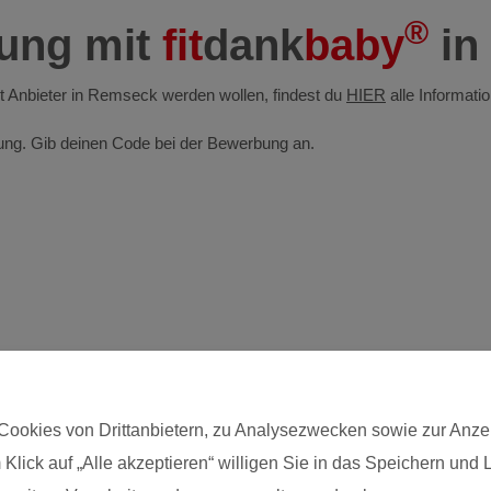
®
dung mit
fit
dank
baby
in
bst Anbieter in Remseck werden wollen, findest du
HIER
alle Informati
ldung. Gib deinen Code bei der Bewerbung an.
Cookies von Drittanbietern, zu Analysezwecken sowie zur Anze
 Klick auf „Alle akzeptieren“ willigen Sie in das Speichern und
Postleitzahl*