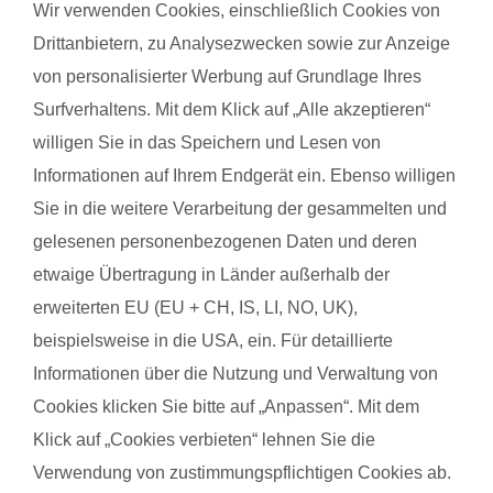
Wir verwenden Cookies, einschließlich Cookies von
steigert regelmäßige Bewegung das allgemeine Wohlbefinden
und die Körperwahrnehmung. In der Gruppe bietet sich
Drittanbietern, zu Analysezwecken sowie zur Anzeige
zudem die Möglichkeit zum Austausch mit anderen
von personalisierter Werbung auf Grundlage Ihres
werdenden Müttern. Alle Übungen sind speziell auf die
Surfverhaltens. Mit dem Klick auf „Alle akzeptieren“
Bedürfnisse während der Schwangerschaft abgestimmt.
willigen Sie in das Speichern und Lesen von
Schwangerschaftsgymnastik, Rückbildungsgymnastik und
Informationen auf Ihrem Endgerät ein. Ebenso willigen
Sport nach in und nach der Schwangerschaft kannst du auch
Sie in die weitere Verarbeitung der gesammelten und
bei unseren qualifzierten Trainerinnen wahrnehmen. Du
gelesenen personenbezogenen Daten und deren
findest deinen Kurs ganz einfach über die Eingabe deiner
etwaige Übertragung in Länder außerhalb der
Postleitzahl.
erweiterten EU (EU + CH, IS, LI, NO, UK),
®
Das sagen Mamas über
fit
dank
baby
beispielsweise in die USA, ein. Für detaillierte
Informationen über die Nutzung und Verwaltung von
Cookies klicken Sie bitte auf „Anpassen“. Mit dem
Marion F. mit Baby Hannes
Jessi
Klick auf „Cookies verbieten“ lehnen Sie die
Verwendung von zustimmungspflichtigen Cookies ab.