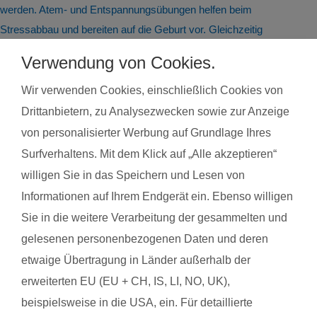
werden. Atem- und Entspannungsübungen helfen beim
Stressabbau und bereiten auf die Geburt vor. Gleichzeitig
steigert regelmäßige Bewegung das allgemeine Wohlbefinden
Verwendung von Cookies.
und die Körperwahrnehmung. In der Gruppe bietet sich
zudem die Möglichkeit zum Austausch mit anderen
Wir verwenden Cookies, einschließlich Cookies von
werdenden Müttern. Alle Übungen sind speziell auf die
Drittanbietern, zu Analysezwecken sowie zur Anzeige
Bedürfnisse während der Schwangerschaft abgestimmt.
von personalisierter Werbung auf Grundlage Ihres
Schwangerschaftsgymnastik, Rückbildungsgymnastik und
Surfverhaltens. Mit dem Klick auf „Alle akzeptieren“
Sport nach in und nach der Schwangerschaft kannst du auch
willigen Sie in das Speichern und Lesen von
bei unseren qualifzierten Trainerinnen wahrnehmen. Du
Informationen auf Ihrem Endgerät ein. Ebenso willigen
findest deinen Kurs ganz einfach über die Eingabe deiner
Sie in die weitere Verarbeitung der gesammelten und
Postleitzahl.
gelesenen personenbezogenen Daten und deren
®
Das sagen Mamas aus Rheinfelden über
fit
dank
baby
etwaige Übertragung in Länder außerhalb der
erweiterten EU (EU + CH, IS, LI, NO, UK),
beispielsweise in die USA, ein. Für detaillierte
Alisa R. aus Rheinfelden
Anna 