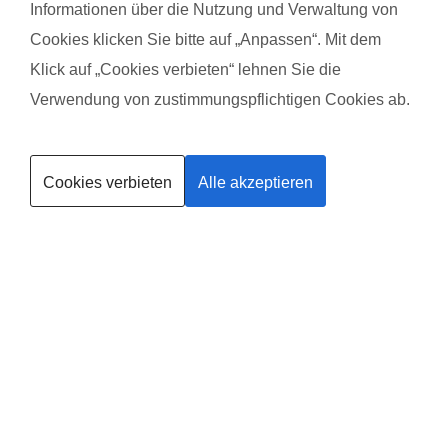
Informationen über die Nutzung und Verwaltung von
mit Baby Marie
mit B
Cookies klicken Sie bitte auf „Anpassen“. Mit dem
Klick auf „Cookies verbieten“ lehnen Sie die
Das gefällt der Mama:
Das g
Verwendung von zustimmungspflichtigen Cookies ab.
Es war alles sehr zwanglos man hat sich rundum wohlgefühlt
Zeit f
Kurse finden
und w
Das gefällt dem Baby:
Cookies verbieten
Alle akzeptieren
Trainerin werden
Sie hat sicher Freude an den anderen Babys und dem
Das g
streichel-Song gehabt
Unget