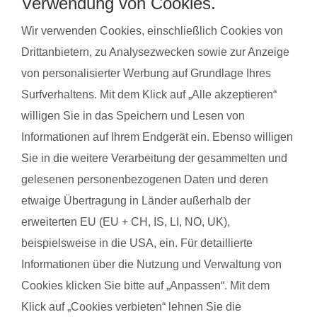
Verwendung von Cookies.
steigert regelmäßige Bewegung das allgemeine Wohlbefinden
Wir verwenden Cookies, einschließlich Cookies von
und die Körperwahrnehmung. In der Gruppe bietet sich
Drittanbietern, zu Analysezwecken sowie zur Anzeige
zudem die Möglichkeit zum Austausch mit anderen
von personalisierter Werbung auf Grundlage Ihres
werdenden Müttern. Alle Übungen sind speziell auf die
Surfverhaltens. Mit dem Klick auf „Alle akzeptieren“
Bedürfnisse während der Schwangerschaft abgestimmt.
willigen Sie in das Speichern und Lesen von
Schwangerschaftsgymnastik, Rückbildungsgymnastik und
Informationen auf Ihrem Endgerät ein. Ebenso willigen
Sport nach in und nach der Schwangerschaft kannst du auch
bei unseren qualifzierten Trainerinnen wahrnehmen. Du
Sie in die weitere Verarbeitung der gesammelten und
findest deinen Kurs ganz einfach über die Eingabe deiner
gelesenen personenbezogenen Daten und deren
Postleitzahl.
etwaige Übertragung in Länder außerhalb der
erweiterten EU (EU + CH, IS, LI, NO, UK),
®
Das sagen Mamas über
fit
dank
baby
beispielsweise in die USA, ein. Für detaillierte
Informationen über die Nutzung und Verwaltung von
Cookies klicken Sie bitte auf „Anpassen“. Mit dem
Sarah H. mit Baby Pino
Kathar
Klick auf „Cookies verbieten“ lehnen Sie die