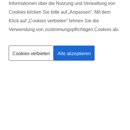
kommen
Das g
Informationen über die Nutzung und Verwaltung von
das T
Cookies klicken Sie bitte auf „Anpassen“. Mit dem
Gesta
Klick auf „Cookies verbieten“ lehnen Sie die
Verwendung von zustimmungspflichtigen Cookies ab.
Kurse finden
Cookies verbieten
Alle akzeptieren
Trainerin werden
Deine
Existenzgründung
®
mit
fit
dank
baby
in