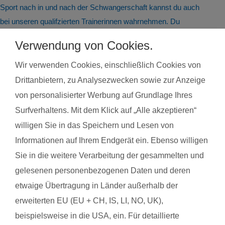
Sport nach in und nach der Schwangerschaft kannst du auch
bei unseren qualifzierten Trainerinnen wahrnehmen. Du
findest deinen Kurs ganz einfach über die Eingabe deiner
Verwendung von Cookies.
Postleitzahl.
Wir verwenden Cookies, einschließlich Cookies von
®
Das sagen Mamas über
fit
dank
baby
Drittanbietern, zu Analysezwecken sowie zur Anzeige
von personalisierter Werbung auf Grundlage Ihres
Surfverhaltens. Mit dem Klick auf „Alle akzeptieren“
Margarita K. mit Baby Alina
Danie
willigen Sie in das Speichern und Lesen von
Informationen auf Ihrem Endgerät ein. Ebenso willigen
Das gefällt der Mama:
Das g
Sie in die weitere Verarbeitung der gesammelten und
Christines Art, das Konzept, Baby ist da und ich muss mir
Super 
gelesenen personenbezogenen Daten und deren
keinen Kopf um Betreuung etc. machen
dahei
etwaige Übertragung in Länder außerhalb der
und d
Das gefällt dem Baby:
erweiterten EU (EU + CH, IS, LI, NO, UK),
Daume
Spielsachen und die Möglichkeit, jederzeit zu Mama zu
beispielsweise in die USA, ein. Für detaillierte