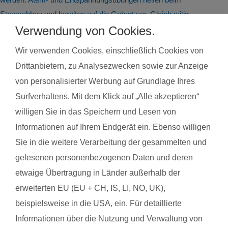
Stressabbau und bereiten auf die Geburt vor. Gleichzeitig
steigert regelmäßige Bewegung das allgemeine Wohlbefinden
Verwendung von Cookies.
und die Körperwahrnehmung. In der Gruppe bietet sich
Wir verwenden Cookies, einschließlich Cookies von
zudem die Möglichkeit zum Austausch mit anderen
Drittanbietern, zu Analysezwecken sowie zur Anzeige
werdenden Müttern. Alle Übungen sind speziell auf die
von personalisierter Werbung auf Grundlage Ihres
Bedürfnisse während der Schwangerschaft abgestimmt.
Surfverhaltens. Mit dem Klick auf „Alle akzeptieren“
Schwangerschaftsgymnastik, Rückbildungsgymnastik und
willigen Sie in das Speichern und Lesen von
Sport nach in und nach der Schwangerschaft kannst du auch
Informationen auf Ihrem Endgerät ein. Ebenso willigen
bei unseren qualifzierten Trainerinnen wahrnehmen. Du
findest deinen Kurs ganz einfach über die Eingabe deiner
Sie in die weitere Verarbeitung der gesammelten und
Postleitzahl.
gelesenen personenbezogenen Daten und deren
etwaige Übertragung in Länder außerhalb der
®
Das sagen Mamas über
fit
dank
baby
erweiterten EU (EU + CH, IS, LI, NO, UK),
beispielsweise in die USA, ein. Für detaillierte
Informationen über die Nutzung und Verwaltung von
Daniela W. mit Baby Leni
Hanna