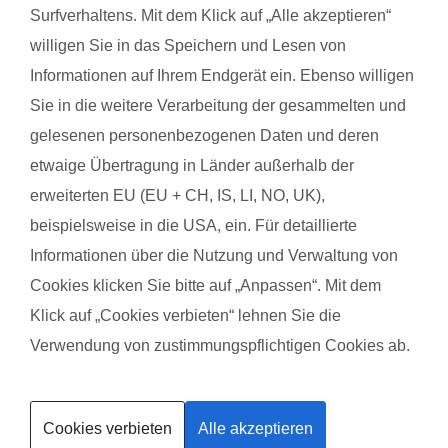
Surfverhaltens. Mit dem Klick auf „Alle akzeptieren“
zudem die Möglichkeit zum Austausch mit anderen
willigen Sie in das Speichern und Lesen von
werdenden Müttern. Alle Übungen sind speziell auf die
Informationen auf Ihrem Endgerät ein. Ebenso willigen
Bedürfnisse während der Schwangerschaft abgestimmt.
Sie in die weitere Verarbeitung der gesammelten und
Schwangerschaftsgymnastik, Rückbildungsgymnastik und
gelesenen personenbezogenen Daten und deren
Sport nach in und nach der Schwangerschaft kannst du auch
bei unseren qualifzierten Trainerinnen wahrnehmen. Du
etwaige Übertragung in Länder außerhalb der
findest deinen Kurs ganz einfach über die Eingabe deiner
erweiterten EU (EU + CH, IS, LI, NO, UK),
Postleitzahl.
beispielsweise in die USA, ein. Für detaillierte
Informationen über die Nutzung und Verwaltung von
®
Das sagen Mamas über
fit
dank
baby
Cookies klicken Sie bitte auf „Anpassen“. Mit dem
Klick auf „Cookies verbieten“ lehnen Sie die
Ilonka R. mit Baby Tara
Irina 
Verwendung von zustimmungspflichtigen Cookies ab.
Kurse finden
Das gefällt der Mama:
Das g
Cookies verbieten
Alle akzeptieren
Trainerin werden
Das komplette programm. Von der erwärmung bis zum
Dynam