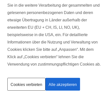
werdenden Müttern. Alle Übungen sind speziell auf die
Sie in die weitere Verarbeitung der gesammelten und
Bedürfnisse während der Schwangerschaft abgestimmt.
gelesenen personenbezogenen Daten und deren
Schwangerschaftsgymnastik, Rückbildungsgymnastik und
etwaige Übertragung in Länder außerhalb der
Sport nach in und nach der Schwangerschaft kannst du auch
erweiterten EU (EU + CH, IS, LI, NO, UK),
bei unseren qualifzierten Trainerinnen wahrnehmen. Du
beispielsweise in die USA, ein. Für detaillierte
findest deinen Kurs ganz einfach über die Eingabe deiner
Informationen über die Nutzung und Verwaltung von
Postleitzahl.
Cookies klicken Sie bitte auf „Anpassen“. Mit dem
®
Das sagen Mamas über
fit
dank
baby
Klick auf „Cookies verbieten“ lehnen Sie die
Verwendung von zustimmungspflichtigen Cookies ab.
Kurse finden
Jenny Z. mit Baby Ava
Meike
Cookies verbieten
Alle akzeptieren
Trainerin werden
Das gefällt der Mama:
Das g
Wechsel aus Ausdauer- und Muskelaufbauelementen,
Abwech
Spieleinheiten für die Kleinen und musikalische Begleitung.
andere