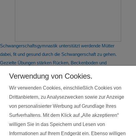
Schwangerschaftsgymnastik unterstützt werdende Mütter
dabei, fit und gesund durch die Schwangerschaft zu gehen.
Gezielte Übungen stärken Rücken, Beckenboden und
Muskulatur, verbessern die Beweglichkeit und fördern eine
Verwendung von Cookies.
gesunde Körperhaltung. Typische Beschwerden wie
Wir verwenden Cookies, einschließlich Cookies von
Rückenschmerzen oder Verspannungen können gelindert
werden. Atem- und Entspannungsübungen helfen beim
Drittanbietern, zu Analysezwecken sowie zur Anzeige
Stressabbau und bereiten auf die Geburt vor. Gleichzeitig
von personalisierter Werbung auf Grundlage Ihres
steigert regelmäßige Bewegung das allgemeine Wohlbefinden
Surfverhaltens. Mit dem Klick auf „Alle akzeptieren“
und die Körperwahrnehmung. In der Gruppe bietet sich
willigen Sie in das Speichern und Lesen von
zudem die Möglichkeit zum Austausch mit anderen
Informationen auf Ihrem Endgerät ein. Ebenso willigen