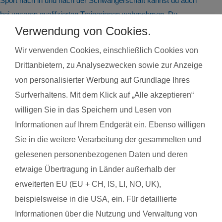
Sport nach in und nach der Schwangerschaft kannst du auch
bei unseren qualifzierten Trainerinnen wahrnehmen. Du
findest deinen Kurs ganz einfach über die Eingabe deiner
Verwendung von Cookies.
Postleitzahl.
Wir verwenden Cookies, einschließlich Cookies von
®
Das sagen Mamas über
fit
dank
baby
Drittanbietern, zu Analysezwecken sowie zur Anzeige
von personalisierter Werbung auf Grundlage Ihres
Surfverhaltens. Mit dem Klick auf „Alle akzeptieren“
Julia P. mit Baby Gustav
Tina 
willigen Sie in das Speichern und Lesen von
Informationen auf Ihrem Endgerät ein. Ebenso willigen
Das gefällt der Mama:
Das g
Sie in die weitere Verarbeitung der gesammelten und
Ein toller Kurs bei Steffi den ich jeden weiterempfehlen kann.
Es ha
gelesenen personenbezogenen Daten und deren
Abwechslungsreiche Übungen und Steigerung in den Stunden.
immer 
etwaige Übertragung in Länder außerhalb der
Steffi motiviert und gibt Tipps und Hilfestellungen bei den
volle
erweiterten EU (EU + CH, IS, LI, NO, UK),
Übungen. Und oben drein trifft man noch nette Mama-Kontakte
wohl 
beispielsweise in die USA, ein. Für detaillierte
beim wohlverdienten Kaffee nach dem Kurs.
der S
Informationen über die Nutzung und Verwaltung von