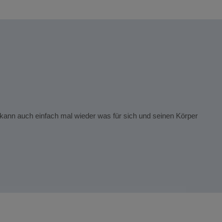
Jessi
Das g
 kann auch einfach mal wieder was für sich und seinen Körper
Unsere
Sohn 
Das g
Lenny 