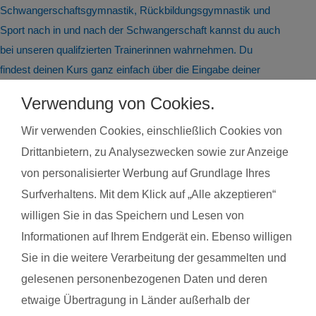
Schwangerschaftsgymnastik, Rückbildungsgymnastik und
Sport nach in und nach der Schwangerschaft kannst du auch
bei unseren qualifzierten Trainerinnen wahrnehmen. Du
findest deinen Kurs ganz einfach über die Eingabe deiner
Postleitzahl.
Verwendung von Cookies.
®
Das sagen Mamas über
fit
dank
baby
Wir verwenden Cookies, einschließlich Cookies von
Drittanbietern, zu Analysezwecken sowie zur Anzeige
von personalisierter Werbung auf Grundlage Ihres
Lea S. mit Baby Emma
Miche
Surfverhaltens. Mit dem Klick auf „Alle akzeptieren“
willigen Sie in das Speichern und Lesen von
Das gefällt der Mama:
Das g
Informationen auf Ihrem Endgerät ein. Ebenso willigen
Super Übungen, es wird eigentlich alles mal beansprucht und
Die Na
Sie in die weitere Verarbeitung der gesammelten und
sehr abwechslungsreich. Es macht Spaß mal was für sich
Das g
gelesenen personenbezogenen Daten und deren
zutun und zwischendurch wieder was für die kleinen.
Die Tr
etwaige Übertragung in Länder außerhalb der