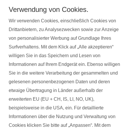
Stressabbau und bereiten auf die Geburt vor. Gleichzeitig
Verwendung von Cookies.
steigert regelmäßige Bewegung das allgemeine Wohlbefinden
und die Körperwahrnehmung. In der Gruppe bietet sich
Wir verwenden Cookies, einschließlich Cookies von
zudem die Möglichkeit zum Austausch mit anderen
Drittanbietern, zu Analysezwecken sowie zur Anzeige
werdenden Müttern. Alle Übungen sind speziell auf die
von personalisierter Werbung auf Grundlage Ihres
Bedürfnisse während der Schwangerschaft abgestimmt.
Surfverhaltens. Mit dem Klick auf „Alle akzeptieren“
Schwangerschaftsgymnastik, Rückbildungsgymnastik und
willigen Sie in das Speichern und Lesen von
Sport nach in und nach der Schwangerschaft kannst du auch
Informationen auf Ihrem Endgerät ein. Ebenso willigen
bei unseren qualifzierten Trainerinnen wahrnehmen. Du
Sie in die weitere Verarbeitung der gesammelten und
findest deinen Kurs ganz einfach über die Eingabe deiner
gelesenen personenbezogenen Daten und deren
Postleitzahl.
etwaige Übertragung in Länder außerhalb der
®
Das sagen Mamas über
fit
dank
baby
erweiterten EU (EU + CH, IS, LI, NO, UK),
beispielsweise in die USA, ein. Für detaillierte
Informationen über die Nutzung und Verwaltung von
Daniela N. mit Baby Emilie
Anja 
Cookies klicken Sie bitte auf „Anpassen“. Mit dem