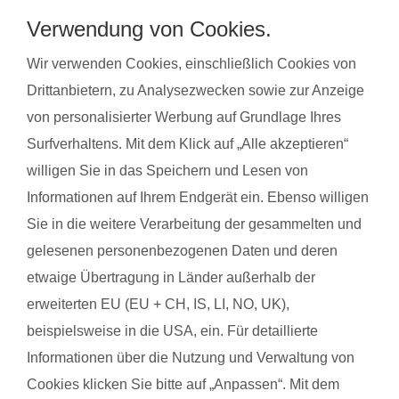
Stressabbau und bereiten auf die Geburt vor. Gleichzeitig
Verwendung von Cookies.
steigert regelmäßige Bewegung das allgemeine Wohlbefinden
und die Körperwahrnehmung. In der Gruppe bietet sich
Wir verwenden Cookies, einschließlich Cookies von
zudem die Möglichkeit zum Austausch mit anderen
Drittanbietern, zu Analysezwecken sowie zur Anzeige
werdenden Müttern. Alle Übungen sind speziell auf die
von personalisierter Werbung auf Grundlage Ihres
Bedürfnisse während der Schwangerschaft abgestimmt.
Surfverhaltens. Mit dem Klick auf „Alle akzeptieren“
Schwangerschaftsgymnastik, Rückbildungsgymnastik und
willigen Sie in das Speichern und Lesen von
Sport nach in und nach der Schwangerschaft kannst du auch
Informationen auf Ihrem Endgerät ein. Ebenso willigen
bei unseren qualifzierten Trainerinnen wahrnehmen. Du
Sie in die weitere Verarbeitung der gesammelten und
findest deinen Kurs ganz einfach über die Eingabe deiner
gelesenen personenbezogenen Daten und deren
Postleitzahl.
etwaige Übertragung in Länder außerhalb der
®
Das sagen Mamas aus Walsrode über
fit
dank
baby
erweiterten EU (EU + CH, IS, LI, NO, UK),
beispielsweise in die USA, ein. Für detaillierte
Informationen über die Nutzung und Verwaltung von
Anna-Lena H. aus Walsrode
Tabea
Cookies klicken Sie bitte auf „Anpassen“. Mit dem
mit Baby Emily
mit B