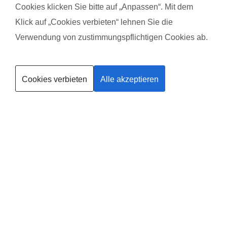
Kurs mit Herzblut abgehalten wird und es nicht 'nur irgendein
Cookies klicken Sie bitte auf „Anpassen“. Mit dem
Job ist', sondern eine Berufung.
Klick auf „Cookies verbieten“ lehnen Sie die
Das gefällt dem Baby:
Verwendung von zustimmungspflichtigen Cookies ab.
Meine kleine hatte vorher noch nie Kontakt zu gleichaltrigen
Kurse finden
Kindern. Sie wurde immer wacher und aufmerksamer und
Cookies verbieten
Alle akzeptieren
konnte viele neue Eindrücke gewinnen. Vielen Dank für dein
Trainerin werden
Engagement!
Deine
Existenzgründung
®
mit
fit
dank
baby
in
Weener