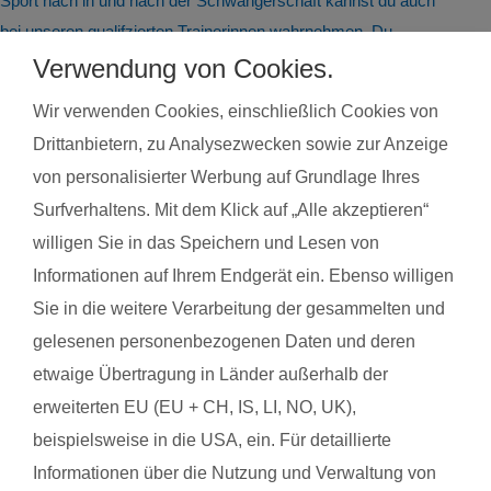
Sport nach in und nach der Schwangerschaft kannst du auch
bei unseren qualifzierten Trainerinnen wahrnehmen. Du
findest deinen Kurs ganz einfach über die Eingabe deiner
Verwendung von Cookies.
Postleitzahl.
Wir verwenden Cookies, einschließlich Cookies von
®
Das sagen Mamas über
fit
dank
baby
Drittanbietern, zu Analysezwecken sowie zur Anzeige
von personalisierter Werbung auf Grundlage Ihres
Surfverhaltens. Mit dem Klick auf „Alle akzeptieren“
Julia B. mit Baby Emilia
Sabri
willigen Sie in das Speichern und Lesen von
Informationen auf Ihrem Endgerät ein. Ebenso willigen
Das gefällt der Mama:
Das g
Sie in die weitere Verarbeitung der gesammelten und
In erster Linie, dass ich mein Kknd mitnehmen konnte. Dann,
Man k
gelesenen personenbezogenen Daten und deren
das die Bedürfnisse des Kindes vorrangig behandelt werden
auch 
etwaige Übertragung in Länder außerhalb der
'durften' und dies auch immer wieder betont wurde. Die
erweiterten EU (EU + CH, IS, LI, NO, UK),
Das g
Atmosphäre fand ich toll, eine sehr angenehme Atmosphäre
beispielsweise in die USA, ein. Für detaillierte
Konta
und auch der Austausch in der Gruppe. Man merkt, dass der
Informationen über die Nutzung und Verwaltung von