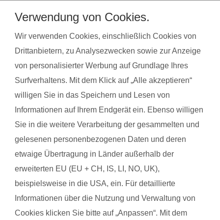
bei unseren qualifzierten Trainerinnen wahrnehmen. Du
Verwendung von Cookies.
findest deinen Kurs ganz einfach über die Eingabe deiner
Postleitzahl.
Wir verwenden Cookies, einschließlich Cookies von
Drittanbietern, zu Analysezwecken sowie zur Anzeige
®
Das sagen Mamas über
fit
dank
baby
von personalisierter Werbung auf Grundlage Ihres
Surfverhaltens. Mit dem Klick auf „Alle akzeptieren“
willigen Sie in das Speichern und Lesen von
Nane-Justine J. mit Baby Lennard
Franz
Informationen auf Ihrem Endgerät ein. Ebenso willigen
Sie in die weitere Verarbeitung der gesammelten und
Das gefällt der Mama:
Das g
gelesenen personenbezogenen Daten und deren
Das gesamte Konzept, Sport mit Baby und den Austausch
Das d
etwaige Übertragung in Länder außerhalb der
untereinander. Außerdem hatten wir eine fabelhafte Trainerin.
Das g
erweiterten EU (EU + CH, IS, LI, NO, UK),
Das gefällt dem Baby:
Genau
beispielsweise in die USA, ein. Für detaillierte
Die Übungen miteinander waren für ihn ein absolutes Highlight.
Informationen über die Nutzung und Verwaltung von
Cookies klicken Sie bitte auf „Anpassen“. Mit dem