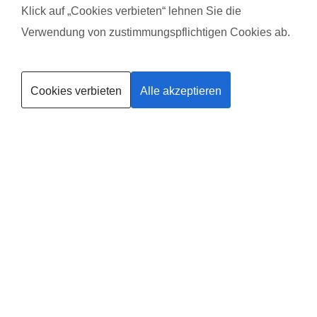
Klick auf „Cookies verbieten“ lehnen Sie die
Verwendung von zustimmungspflichtigen Cookies ab.
Kurse finden
Cookies verbieten
Alle akzeptieren
Trainerin werden
Deine
Existenzgründung
®
mit
fit
dank
baby
in
Wegberg
Leider gibt es in dieser Region noch keinen Anbieter, solltest du