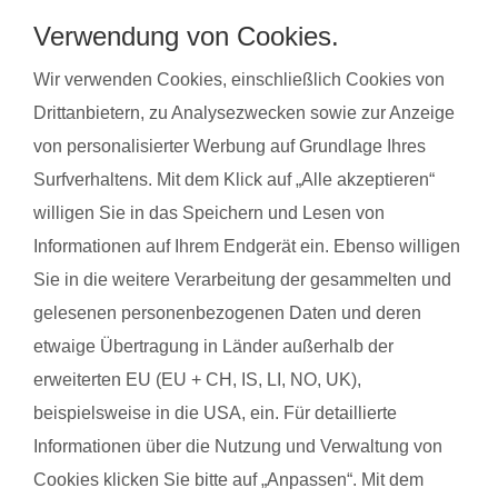
Stressabbau und bereiten auf die Geburt vor. Gleichzeitig
Verwendung von Cookies.
steigert regelmäßige Bewegung das allgemeine Wohlbefinden
und die Körperwahrnehmung. In der Gruppe bietet sich
Wir verwenden Cookies, einschließlich Cookies von
zudem die Möglichkeit zum Austausch mit anderen
Drittanbietern, zu Analysezwecken sowie zur Anzeige
werdenden Müttern. Alle Übungen sind speziell auf die
von personalisierter Werbung auf Grundlage Ihres
Bedürfnisse während der Schwangerschaft abgestimmt.
Surfverhaltens. Mit dem Klick auf „Alle akzeptieren“
Schwangerschaftsgymnastik, Rückbildungsgymnastik und
willigen Sie in das Speichern und Lesen von
Sport nach in und nach der Schwangerschaft kannst du auch
Informationen auf Ihrem Endgerät ein. Ebenso willigen
bei unseren qualifzierten Trainerinnen wahrnehmen. Du
Sie in die weitere Verarbeitung der gesammelten und
findest deinen Kurs ganz einfach über die Eingabe deiner
gelesenen personenbezogenen Daten und deren
Postleitzahl.
etwaige Übertragung in Länder außerhalb der
®
Das sagen Mamas aus Weil über
fit
dank
baby
erweiterten EU (EU + CH, IS, LI, NO, UK),
beispielsweise in die USA, ein. Für detaillierte
Informationen über die Nutzung und Verwaltung von
Larissa H. aus Weil
Karin
Cookies klicken Sie bitte auf „Anpassen“. Mit dem
mit Baby Mateo
mit B