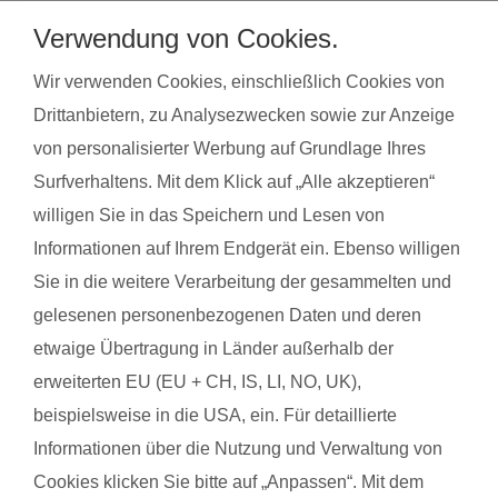
bei unseren qualifzierten Trainerinnen wahrnehmen. Du
Verwendung von Cookies.
findest deinen Kurs ganz einfach über die Eingabe deiner
Postleitzahl.
Wir verwenden Cookies, einschließlich Cookies von
Drittanbietern, zu Analysezwecken sowie zur Anzeige
®
Das sagen Mamas über
fit
dank
baby
von personalisierter Werbung auf Grundlage Ihres
Surfverhaltens. Mit dem Klick auf „Alle akzeptieren“
willigen Sie in das Speichern und Lesen von
Julia N. mit Baby Alexander
Johan
Informationen auf Ihrem Endgerät ein. Ebenso willigen
Sie in die weitere Verarbeitung der gesammelten und
Das gefällt der Mama:
Das g
gelesenen personenbezogenen Daten und deren
Babys mit einbezogen Sehr liebe Trainerin Es wurde darauf
Der A
etwaige Übertragung in Länder außerhalb der
geachtet, dass die Übungen richtig ausgeführt werden. Es war
die mi
erweiterten EU (EU + CH, IS, LI, NO, UK),
alles "normal" wie sich die Babys verhalten, wenn man zb
wird 
beispielsweise in die USA, ein. Für detaillierte
Stillen musste
Das g
Informationen über die Nutzung und Verwaltung von
Das gefällt dem Baby:
Mein 
Cookies klicken Sie bitte auf „Anpassen“. Mit dem