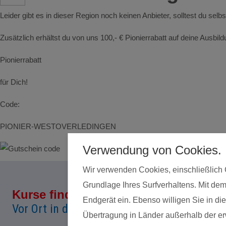
Leider gibt es in dieser Region noch keinen Anbieter, solltest du sel
Zusätzlich erhältst du von uns 100,- € Pionierrabatt auf deine Ausbi
Pionierrabatt
für Dich!
Code:
PIONIER-WESTOVERLEDINGEN
Verwendung von Cookies.
Wir verwenden Cookies, einschließlich 
Grundlage Ihres Surfverhaltens. Mit dem
Kurse finden
Land*
Endgerät ein. Ebenso willigen Sie in 
Vor Ort in deiner Nähe!
Übertragung in Länder außerhalb der erw