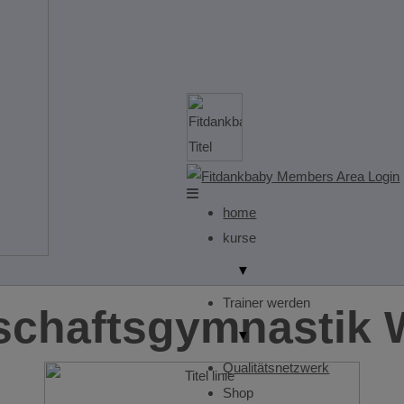
home
kurse
▼
Trainer werden
chaftsgymnastik 
▼
Qualitätsnetzwerk
Shop