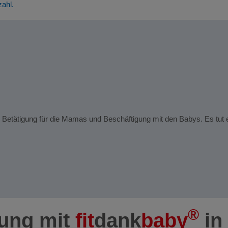
zahl.
e Betätigung für die Mamas und Beschäftigung mit den Babys. Es tut e
®
dung mit
fit
dank
baby
in