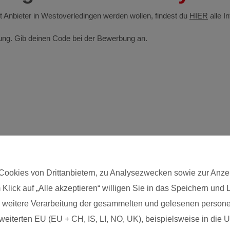
bst Anbieter in Westoverledingen werden wollen, findest du
HIER
alle I
ldung. Gib deinen Code bei der Bewerbung an.
Cookies von Drittanbietern, zu Analysezwecken sowie zur Anze
 Klick auf „Alle akzeptieren“ willigen Sie in das Speichern und
Postleitzahl*
die weitere Verarbeitung der gesammelten und gelesenen pers
eiterten EU (EU + CH, IS, LI, NO, UK), beispielsweise in die US