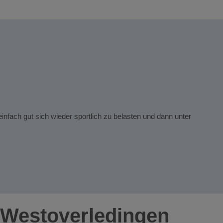
Sabri
Das g
infach gut sich wieder sportlich zu belasten und dann unter
Die M
Das g
Die Ü
 Westoverledingen