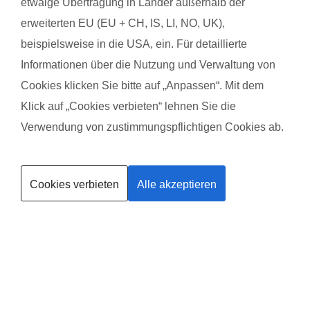
etwaige Übertragung in Länder außerhalb der
erweiterten EU (EU + CH, IS, LI, NO, UK),
Andela A. aus Winnenden
Laura
beispielsweise in die USA, ein. Für detaillierte
mit Baby Theo
mit B
Informationen über die Nutzung und Verwaltung von
Cookies klicken Sie bitte auf „Anpassen“. Mit dem
Das gefällt der Mama:
Das g
Klick auf „Cookies verbieten“ lehnen Sie die
Tolle Atmosphäre, man wurde so toll begleitet und hat viel
Alisa 
Verwendung von zustimmungspflichtigen Cookies ab.
mitnehmen können - auch für den Alltag :)
einfac
Kurse finden
beglei
Das gefällt dem Baby:
geleg
Cookies verbieten
Alle akzeptieren
Viele Spielsachen & der Apfelstrudel
Trainerin werden
auch 
konnt
Das g
Ich ha
sehr 
um, wi