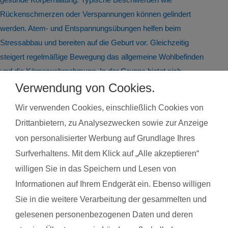
Rückenschmerzen oder Verspannungen können gelindert
werden. Atem- und Entspannungsübungen helfen beim
Stressabbau und bereiten auf die Geburt vor. Gleichzeitig
steigert regelmäßige Bewegung das allgemeine Wohlbefinden
und die Körperwahrnehmung. In der Gruppe bietet sich
zudem die Möglichkeit zum Austausch mit anderen
Verwendung von Cookies.
werdenden Müttern. Alle Übungen sind speziell auf die
Wir verwenden Cookies, einschließlich Cookies von
Bedürfnisse während der Schwangerschaft abgestimmt.
Drittanbietern, zu Analysezwecken sowie zur Anzeige
Schwangerschaftsgymnastik, Rückbildungsgymnastik und
von personalisierter Werbung auf Grundlage Ihres
Sport nach in und nach der Schwangerschaft kannst du auch
Surfverhaltens. Mit dem Klick auf „Alle akzeptieren“
bei unseren qualifzierten Trainerinnen wahrnehmen. Du
willigen Sie in das Speichern und Lesen von
findest deinen Kurs ganz einfach über die Eingabe deiner
Informationen auf Ihrem Endgerät ein. Ebenso willigen
Postleitzahl.
Sie in die weitere Verarbeitung der gesammelten und
®
Das sagen Mamas aus Winnenden über
fit
dank
baby
gelesenen personenbezogenen Daten und deren