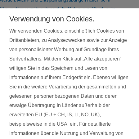
Stressabbau und bereiten auf die Geburt vor. Gleichzeitig
steigert regelmäßige Bewegung das allgemeine Wohlbefinden
Verwendung von Cookies.
und die Körperwahrnehmung. In der Gruppe bietet sich
Wir verwenden Cookies, einschließlich Cookies von
zudem die Möglichkeit zum Austausch mit anderen
Drittanbietern, zu Analysezwecken sowie zur Anzeige
werdenden Müttern. Alle Übungen sind speziell auf die
von personalisierter Werbung auf Grundlage Ihres
Bedürfnisse während der Schwangerschaft abgestimmt.
Surfverhaltens. Mit dem Klick auf „Alle akzeptieren“
Schwangerschaftsgymnastik, Rückbildungsgymnastik und
willigen Sie in das Speichern und Lesen von
Sport nach in und nach der Schwangerschaft kannst du auch
Informationen auf Ihrem Endgerät ein. Ebenso willigen
bei unseren qualifzierten Trainerinnen wahrnehmen. Du
findest deinen Kurs ganz einfach über die Eingabe deiner
Sie in die weitere Verarbeitung der gesammelten und
Postleitzahl.
gelesenen personenbezogenen Daten und deren
etwaige Übertragung in Länder außerhalb der
®
Das sagen Mamas aus Winsen über
fit
dank
baby
erweiterten EU (EU + CH, IS, LI, NO, UK),
beispielsweise in die USA, ein. Für detaillierte
Informationen über die Nutzung und Verwaltung von
Kerstin R. aus Winsen
Nina 