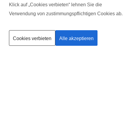
Stunde. Förderung einer altersgerechten Entwicklung.
Klick auf „Cookies verbieten“ lehnen Sie die
Verwendung von zustimmungspflichtigen Cookies ab.
Kurse finden
Cookies verbieten
Alle akzeptieren
Trainerin werden
Deine
Existenzgründung
®
mit
fit
dank
baby
in
Wolfen
Leider gibt es in dieser Region noch keinen Anbieter, solltest du