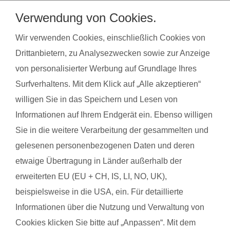
bei unseren qualifzierten Trainerinnen wahrnehmen. Du
Verwendung von Cookies.
findest deinen Kurs ganz einfach über die Eingabe deiner
Postleitzahl.
Wir verwenden Cookies, einschließlich Cookies von
Drittanbietern, zu Analysezwecken sowie zur Anzeige
®
Das sagen Mamas über
fit
dank
baby
von personalisierter Werbung auf Grundlage Ihres
Surfverhaltens. Mit dem Klick auf „Alle akzeptieren“
willigen Sie in das Speichern und Lesen von
Corinna G. mit Baby Paulina
Kira 
Informationen auf Ihrem Endgerät ein. Ebenso willigen
Sie in die weitere Verarbeitung der gesammelten und
Das gefällt der Mama:
Das g
gelesenen personenbezogenen Daten und deren
Kompetenz, induelle Tipps für den Alltag mit Kind. Gut
Das d
etwaige Übertragung in Länder außerhalb der
verständliche Übungen um in Alltag fit zu sein und wieder eine
mache
erweiterten EU (EU + CH, IS, LI, NO, UK),
stabile Mitte zu bekommen.
Das g
beispielsweise in die USA, ein. Für detaillierte
Das gefällt dem Baby:
Die R
Informationen über die Nutzung und Verwaltung von
Kontakt zu anderen Kindern. Absolut toll integriert in die
Cookies klicken Sie bitte auf „Anpassen“. Mit dem