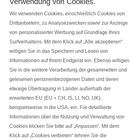
Verwendung von Cookies.
steigert regelmäßige Bewegung das allgemeine Wohlbefinden
Wir verwenden Cookies, einschließlich Cookies von
und die Körperwahrnehmung. In der Gruppe bietet sich
Drittanbietern, zu Analysezwecken sowie zur Anzeige
zudem die Möglichkeit zum Austausch mit anderen
von personalisierter Werbung auf Grundlage Ihres
werdenden Müttern. Alle Übungen sind speziell auf die
Surfverhaltens. Mit dem Klick auf „Alle akzeptieren“
Bedürfnisse während der Schwangerschaft abgestimmt.
willigen Sie in das Speichern und Lesen von
Schwangerschaftsgymnastik, Rückbildungsgymnastik und
Informationen auf Ihrem Endgerät ein. Ebenso willigen
Sport nach in und nach der Schwangerschaft kannst du auch
bei unseren qualifzierten Trainerinnen wahrnehmen. Du
Sie in die weitere Verarbeitung der gesammelten und
findest deinen Kurs ganz einfach über die Eingabe deiner
gelesenen personenbezogenen Daten und deren
Postleitzahl.
etwaige Übertragung in Länder außerhalb der
erweiterten EU (EU + CH, IS, LI, NO, UK),
®
Das sagen Mamas aus Würzburg über
fit
dank
baby
beispielsweise in die USA, ein. Für detaillierte
Informationen über die Nutzung und Verwaltung von
Cookies klicken Sie bitte auf „Anpassen“. Mit dem
Maria G. aus Würzburg
Mona 
mit Baby Clara
mit B
Klick auf „Cookies verbieten“ lehnen Sie die