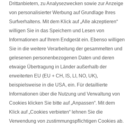
Drittanbietern, zu Analysezwecken sowie zur Anzeige
und die Körperwahrnehmung. In der Gruppe bietet sich
von personalisierter Werbung auf Grundlage Ihres
zudem die Möglichkeit zum Austausch mit anderen
Surfverhaltens. Mit dem Klick auf „Alle akzeptieren“
werdenden Müttern. Alle Übungen sind speziell auf die
willigen Sie in das Speichern und Lesen von
Bedürfnisse während der Schwangerschaft abgestimmt.
Informationen auf Ihrem Endgerät ein. Ebenso willigen
Schwangerschaftsgymnastik, Rückbildungsgymnastik und
Sie in die weitere Verarbeitung der gesammelten und
Sport nach in und nach der Schwangerschaft kannst du auch
gelesenen personenbezogenen Daten und deren
bei unseren qualifzierten Trainerinnen wahrnehmen. Du
findest deinen Kurs ganz einfach über die Eingabe deiner
etwaige Übertragung in Länder außerhalb der
Postleitzahl.
erweiterten EU (EU + CH, IS, LI, NO, UK),
beispielsweise in die USA, ein. Für detaillierte
®
Das sagen Mamas über
fit
dank
baby
Informationen über die Nutzung und Verwaltung von
Cookies klicken Sie bitte auf „Anpassen“. Mit dem
Klick auf „Cookies verbieten“ lehnen Sie die
Selina S. mit Baby Juliana
Danie
Verwendung von zustimmungspflichtigen Cookies ab.
Kurse finden
Das gefällt der Mama:
Das g