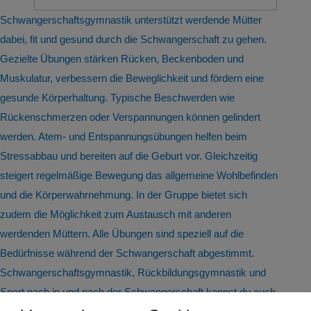
Schwangerschaftsgymnastik unterstützt werdende Mütter
dabei, fit und gesund durch die Schwangerschaft zu gehen.
Gezielte Übungen stärken Rücken, Beckenboden und
Muskulatur, verbessern die Beweglichkeit und fördern eine
gesunde Körperhaltung. Typische Beschwerden wie
Rückenschmerzen oder Verspannungen können gelindert
werden. Atem- und Entspannungsübungen helfen beim
Stressabbau und bereiten auf die Geburt vor. Gleichzeitig
steigert regelmäßige Bewegung das allgemeine Wohlbefinden
und die Körperwahrnehmung. In der Gruppe bietet sich
zudem die Möglichkeit zum Austausch mit anderen
werdenden Müttern. Alle Übungen sind speziell auf die
Bedürfnisse während der Schwangerschaft abgestimmt.
Schwangerschaftsgymnastik, Rückbildungsgymnastik und
Sport nach in und nach der Schwangerschaft kannst du auch