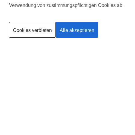
für die Kinder gemacht haben.
Verwendung von zustimmungspflichtigen Cookies ab.
Kurse finden
Cookies verbieten
Alle akzeptieren
Trainerin werden
Deine
Existenzgründung
®
mit
fit
dank
baby
in
Zirndorf
Leider gibt es in dieser Region noch keinen Anbieter, solltest du
selbst Anbieter in Zirndorf werden wollen, findest du
HIER
alle
Informationen.