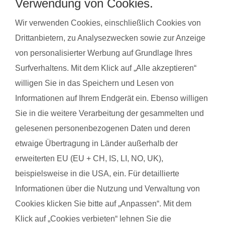
bei unseren qualifzierten Trainerinnen wahrnehmen. Du
Verwendung von Cookies.
findest deinen Kurs ganz einfach über die Eingabe deiner
Wir verwenden Cookies, einschließlich Cookies von
Postleitzahl.
Drittanbietern, zu Analysezwecken sowie zur Anzeige
®
Das sagen Mamas über
fit
dank
baby
von personalisierter Werbung auf Grundlage Ihres
Surfverhaltens. Mit dem Klick auf „Alle akzeptieren“
willigen Sie in das Speichern und Lesen von
Ramona M. mit Baby Thilo
Sarah
Informationen auf Ihrem Endgerät ein. Ebenso willigen
Sie in die weitere Verarbeitung der gesammelten und
Das gefällt der Mama:
Das g
gelesenen personenbezogenen Daten und deren
Es hat mir einfach alles gut gefallen. Angefangen von der
Es wa
etwaige Übertragung in Länder außerhalb der
Trainerin, die sehr nett und motivierend ist bis hin zum Sport,
Feedba
erweiterten EU (EU + CH, IS, LI, NO, UK),
die langsame Steigerung vom Anspruch war ideal für mich.
beispielsweise in die USA, ein. Für detaillierte
Das g
Informationen über die Nutzung und Verwaltung von
Das gefällt dem Baby:
Das e
Cookies klicken Sie bitte auf „Anpassen“. Mit dem
Meinem Baby hat dort einen neuen Freund gefunden und hatte
Klick auf „Cookies verbieten“ lehnen Sie die
jede Menge Spaß. Er hat viel gegrinst bei den Spielen die wir