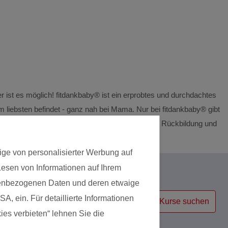
Das g
Die Si
r ist es möglich! fitdankbaby® ist ein erprobtes und durchdachtes
m liebsten befindet - ganz nah bei Mama. Nur bei fitdankbaby® gibt
ma. So vereinst du aufbauendes Workout nach der Rückbildung und
, Babymassage, Krabbelgruppe.).
ige von personalisierter Werbung auf
 Lesen von Informationen auf Ihrem
Kursart
onenbezogenen Daten und deren etwaige
A, ein. Für detaillierte Informationen
Kurse suchen
ies verbieten“ lehnen Sie die