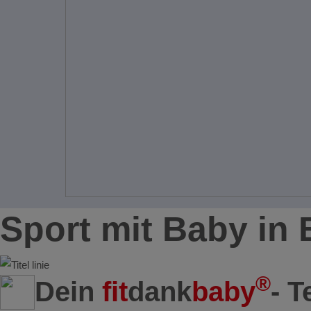
Sport mit Baby in
®
Dein
fit
dank
baby
- 