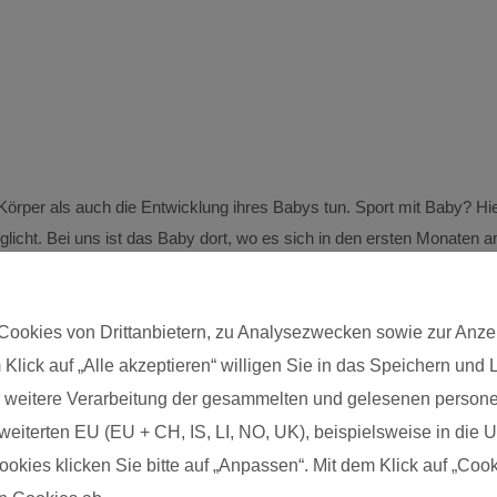
Körper als auch die Entwicklung ihres Babys tun. Sport mit Baby? Hie
licht. Bei uns ist das Baby dort, wo es sich in den ersten Monaten a
die Stunde eingebunden und genießt die bewegten Übungen mit der Ma
den Beckenboden) mit den Inhalten eines Babykurses (Babygymnastik
Cookies von Drittanbietern, zu Analysezwecken sowie zur Anze
 Klick auf „Alle akzeptieren“ willigen Sie in das Speichern und
Postleitzahl*
die weitere Verarbeitung der gesammelten und gelesenen pers
eiterten EU (EU + CH, IS, LI, NO, UK), beispielsweise in die US
kies klicken Sie bitte auf „Anpassen“. Mit dem Klick auf „Cook