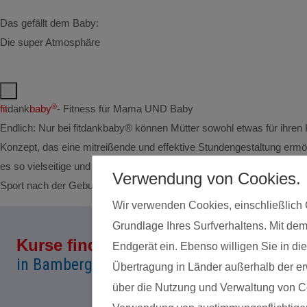
Das gefällt dem Baby:
Die super Atmosphäre
®
fit
dank
baby
- Fitness für Mama UND Baby
Endlich: Nur bei fitdankbaby® können Mütter sowohl etwas für ihren 
Konzept, das eine mitreißende und effektive Stundengestaltung ermög
es so vielseitige und kreative Übungsideen. Das Baby ist voll in 
Verwendung von Cookies.
Sport nach der Geburt (mit Rücksicht auf die Rektusdiastase und 
Wir verwenden Cookies, einschließlich 
Grundlage Ihres Surfverhaltens. Mit dem
Kurse finden
Land*
Endgerät ein. Ebenso willigen Sie in 
in Bamberg
Übertragung in Länder außerhalb der erw
über die Nutzung und Verwaltung von Coo