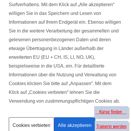
Surfverhaltens. Mit dem Klick auf „Alle akzeptieren“
Kursart
willigen Sie in das Speichern und Lesen von
Kurse suchen
Informationen auf Ihrem Endgerät ein. Ebenso willigen
Sie in die weitere Verarbeitung der gesammelten und
®
gelesenen personenbezogenen Daten und deren
by
etwaige Übertragung in Länder außerhalb der
erweiterten EU (EU + CH, IS, LI, NO, UK),
Anika H. mit Baby Milan
Seda 
beispielsweise in die USA, ein. Für detaillierte
Informationen über die Nutzung und Verwaltung von
Cookies klicken Sie bitte auf „Anpassen“. Mit dem
Das gefällt der Mama:
Das g
Klick auf „Cookies verbieten“ lehnen Sie die
Die lockere Atmosphäre gemischt mit dem Sportprogramm,
Es wa
egal wenn das Baby mal nicht so gut drauf war, man hatte nie
Verwendung von zustimmungspflichtigen Cookies ab.
Das g
ein schlechtes Gefühl und die Kursleitung hat liebend gerne
Kurse finden
Da er 
mal das Baby rumgetragen damit man zumindest ein paar
Vor a
Cookies verbieten
Alle akzeptieren
Übungen mitmachen konnte. Das war total schön.
Trainerin werden
sein H