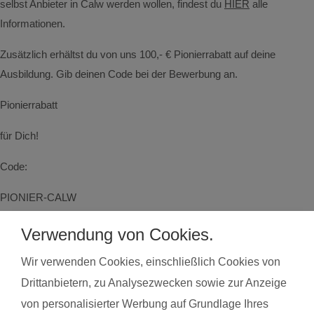
selbst Anbieter in Calw werden wollen, findest du
HIER
alle
Informationen.
Zusätzlich erhältst du von uns 100,- € Pionierrabatt auf deine
Ausbildung. Gib deinen Code bei der Bewerbung an.
Pionierrabatt
für Dich!
Code:
PIONIER-CALW
Verwendung von Cookies.
Kurse finden
in der Umgebung von Calw
Wir verwenden Cookies, einschließlich Cookies von
Drittanbietern, zu Analysezwecken sowie zur Anzeige
Land*
Postleitzahl*
von personalisierter Werbung auf Grundlage Ihres