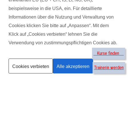
Kurse suchen
beispielsweise in die USA, ein. Für detaillierte
Informationen über die Nutzung und Verwaltung von
®
by
Cookies klicken Sie bitte auf „Anpassen“. Mit dem
Klick auf „Cookies verbieten“ lehnen Sie die
Siu-Mei C. mit Baby Aurelia
Damar
Verwendung von zustimmungspflichtigen Cookies ab.
Kurse finden
Das gefällt der Mama:
Das g
Cookies verbieten
Alle akzeptieren
Trainerin werden
Mir hat die persönliche Betreuung vor und nach dem Kurs sehr
-ich w
gut gefallen. Kurze Befragung nach dem Befinden macht viel
Probl
aus. Die Übungen wurden gut erklärt. Toll, dass Mama
abwec
zwischendurch Baby füttern konnte und auch darauf geachtet
tolle
wurde, dass Mama dabei eine Übung machen konnte.
Das g
Das gefällt dem Baby:
-Abwe
Meinem Baby gefielen die neuen Lieder und das
Abwec