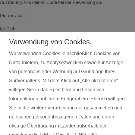
Ausbildung. Gib deinen Code bei der Bewerbung an.
Pionierrabatt
für Dich!
Verwendung von Cookies.
Code:
Wir verwenden Cookies, einschließlich Cookies von
PIONIER-KAMEN
Drittanbietern, zu Analysezwecken sowie zur Anzeige
von personalisierter Werbung auf Grundlage Ihres
Surfverhaltens. Mit dem Klick auf „Alle akzeptieren“
Kurse finden
in der Umgebung von
willigen Sie in das Speichern und Lesen von
Kamen
Informationen auf Ihrem Endgerät ein. Ebenso willigen
Land*
Postleitzahl*
Sie in die weitere Verarbeitung der gesammelten und
gelesenen personenbezogenen Daten und deren
Kursart
etwaige Übertragung in Länder außerhalb der
erweiterten EU (EU + CH, IS, LI, NO, UK),