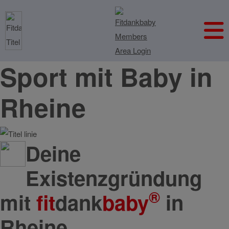
Sport mit Baby in
Rheine
Deine
Existenzgründung
®
mit
fit
dank
baby
in
Rheine