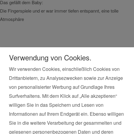
Das gefällt dem Baby:
Das g
Die Fingerspiele und er war immer tiefen entspannt, eine tolle
Das s
Atmosphäre
Musik
zucku
Verwendung von Cookies.
Wir verwenden Cookies, einschließlich Cookies von
Drittanbietern, zu Analysezwecken sowie zur Anzeige
Kurse finden
in der Umgebung von
von personalisierter Werbung auf Grundlage Ihres
Rheine
Surfverhaltens. Mit dem Klick auf „Alle akzeptieren“
Land*
Postleitzahl*
willigen Sie in das Speichern und Lesen von
Informationen auf Ihrem Endgerät ein. Ebenso willigen
Kursart
Sie in die weitere Verarbeitung der gesammelten und
gelesenen personenbezogenen Daten und deren
Kurse suchen