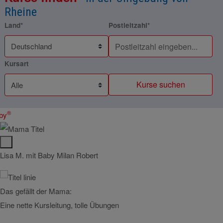
Rheine
Land*
Postleitzahl*
Kursart
Kurse suchen
®
by
Lisa M. mit Baby Milan Robert
Anja 
Das gefällt der Mama:
Das g
Eine nette Kursleitung, tolle Übungen
Tolle 