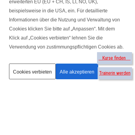
erweiterten EU (EU + CH, IS, LI, NO, UK),
beispielsweise in die USA, ein. Für detaillierte
Informationen über die Nutzung und Verwaltung von
Cookies klicken Sie bitte auf „Anpassen“. Mit dem
Klick auf „Cookies verbieten“ lehnen Sie die
Verwendung von zustimmungspflichtigen Cookies ab.
Kurse finden
®
fit
dank
baby
- Fitness für Mama UND Baby
Cookies verbieten
Alle akzeptieren
Endlich: Nur bei fitdankbaby® können Mütter sowohl etwas für ihren
Trainerin werden
Körper als auch die Entwicklung ihres Babys tun. Sport mit Baby?
Hier ist es möglich! fitdankbaby® ist ein erprobtes und durchdachtes
Konzept, das eine mitreißende und effektive Stundengestaltung
ermöglicht. Bei uns ist das Baby dort, wo es sich in den ersten
Monaten am liebsten befindet - ganz nah bei Mama. Nur bei
fitdankbaby® gibt es so vielseitige und kreative Übungsideen. Das
Baby ist voll in die Stunde eingebunden und genießt die bewegten