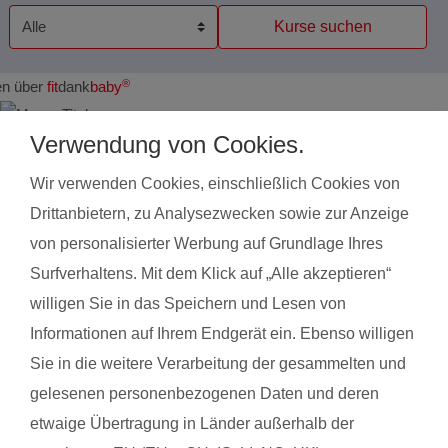
Kurse suchen
®
en über
fit
dank
baby
Verwendung von Cookies.
Alisa R. aus Rheinfelden
Anna 
Wir verwenden Cookies, einschließlich Cookies von
mit Baby Marie
mit B
Drittanbietern, zu Analysezwecken sowie zur Anzeige
von personalisierter Werbung auf Grundlage Ihres
Das gefällt der Mama:
Das g
Surfverhaltens. Mit dem Klick auf „Alle akzeptieren“
Es war alles sehr zwanglos man hat sich rundum wohlgefühlt
Zeit f
willigen Sie in das Speichern und Lesen von
und w
Informationen auf Ihrem Endgerät ein. Ebenso willigen
Das gefällt dem Baby:
Sie in die weitere Verarbeitung der gesammelten und
Sie hat sicher Freude an den anderen Babys und dem
Das g
gelesenen personenbezogenen Daten und deren
streichel-Song gehabt
Unget
etwaige Übertragung in Länder außerhalb der