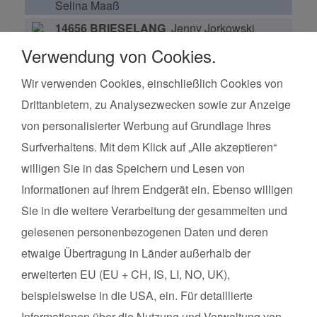
Selina Maaß
14656 BRIESELANG
Jenny Jorkowski
Verwendung von Cookies.
Wir verwenden Cookies, einschließlich Cookies von
Kurse finden
Vor Ort in deiner Nähe!
Drittanbietern, zu Analysezwecken sowie zur Anzeige
Land*
Postleitzahl*
von personalisierter Werbung auf Grundlage Ihres
Surfverhaltens. Mit dem Klick auf „Alle akzeptieren“
willigen Sie in das Speichern und Lesen von
Kursart
Informationen auf Ihrem Endgerät ein. Ebenso willigen
Kurse suchen
Sie in die weitere Verarbeitung der gesammelten und
gelesenen personenbezogenen Daten und deren
etwaige Übertragung in Länder außerhalb der
Datenschutz
erweiterten EU (EU + CH, IS, LI, NO, UK),
Impressum
beispielsweise in die USA, ein. Für detaillierte
Informationen über die Nutzung und Verwaltung von
Über uns